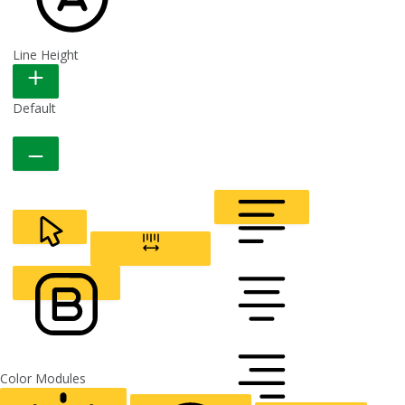
Line Height
READABLE FONT
Default
CURSOR
LETTER SPACING
FONT WEIGHT
Color Modules