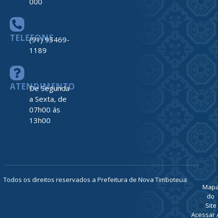
000
TELEFONE
(91) 93469-
1189
ATENDIMENTO
De Segunda
a Sexta, de
07h00 ás
13h00
Todos os direitos reservados a Prefeitura de Nova Timboteua
Map
do
Site
Acessar 