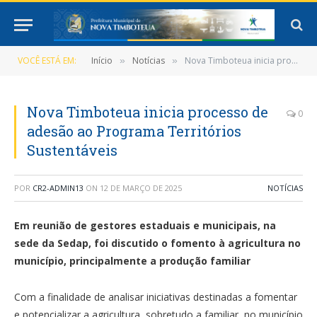
VOCÊ ESTÁ EM:
Início
Notícias
Nova Timboteua inicia processo de adesão ao Programa Territórios Sustentáveis
»
»
Nova Timboteua inicia processo de
0
adesão ao Programa Territórios
Sustentáveis
POR
CR2-ADMIN13
ON
12 DE MARÇO DE 2025
NOTÍCIAS
Em reunião de gestores estaduais e municipais, na
sede da Sedap, foi discutido o fomento à agricultura no
município, principalmente a produção familiar
Com a finalidade de analisar iniciativas destinadas a fomentar
e potencializar a agricultura, sobretudo a familiar, no município