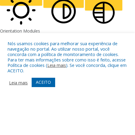
ALIGN TEXT
Orientation Modules
LIGHT CONTRAST
HIGH CONTRAST
MONOCHROME
Nós usamos cookies para melhorar sua experiência de
navegação no portal. Ao utilizar nosso portal, você
concorda com a política de monitoramento de cookies.
Para ter mais informações sobre como isso é feito, acesse
Política de cookies (
Leia mais
). Se você concorda, clique em
ACEITO.
READING LINE
READING MASK
HIDE IMAGES
ACEITO
Leia mais
HIGHLIGHT CONTENT
STOP ANIMATIONS