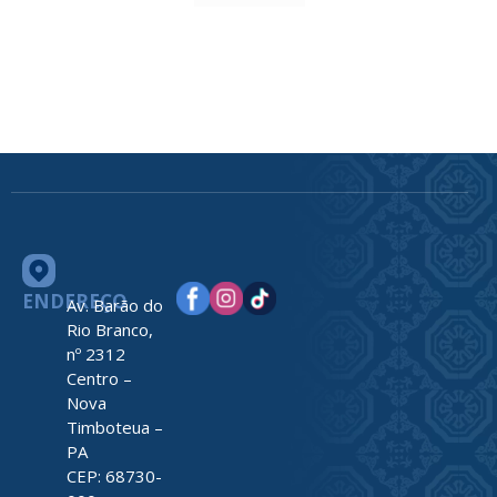
ENDEREÇO
Av. Barão do
Rio Branco,
nº 2312
Centro –
Nova
Timboteua –
PA
CEP: 68730-