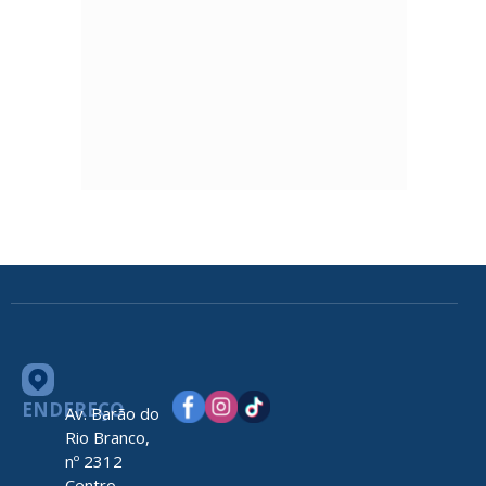
ENDEREÇO
Av. Barão do
Rio Branco,
nº 2312
Centro –