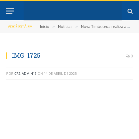
VOCÊ ESTÁ EM:
Início
Notícias
Nova Timboteua realiza a 1ª Conferência Municipal da Saúde do Trabalhador e da Trabalhadora
»
»
IMG_1725
0
POR
CR2-ADMIN19
ON
14 DE ABRIL DE 2025