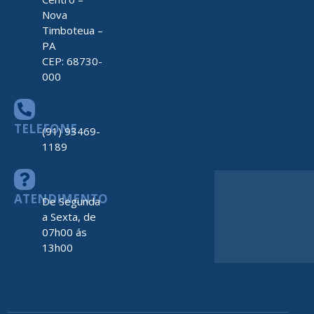
Nova
Timboteua –
PA
CEP: 68730-
000
TELEFONE
(91) 93469-
1189
ATENDIMENTO
De Segunda
a Sexta, de
07h00 ás
13h00