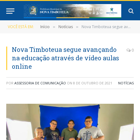
VOCÊ ESTÁ EM:
Início
Notícias
Nova Timboteua segue avançando na educação através de vídeo aulas online
»
»
Nova Timboteua segue avançando
0
na educação através de vídeo aulas
online
POR
ASSESSORIA DE COMUNICAÇÃO
ON
8 DE OUTUBRO DE 2021
NOTÍCIAS