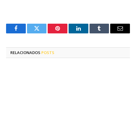
Facebook
Twitter
Pinterest
LinkedIn
Tumblr
E-
mail
RELACIONADOS
POSTS