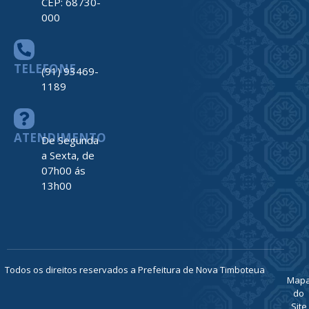
CEP: 68730-
000
TELEFONE
(91) 93469-
1189
ATENDIMENTO
De Segunda
a Sexta, de
07h00 ás
13h00
Todos os direitos reservados a Prefeitura de Nova Timboteua
Map
do
Site