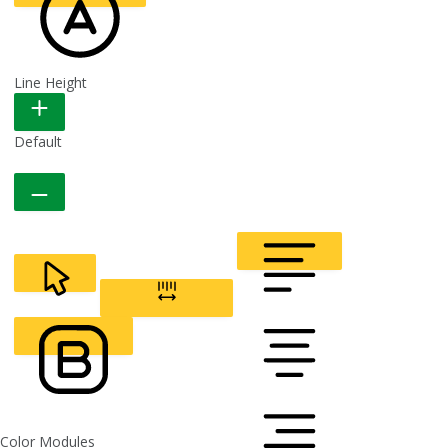
Line Height
READABLE FONT
Default
CURSOR
LETTER SPACING
FONT WEIGHT
Color Modules