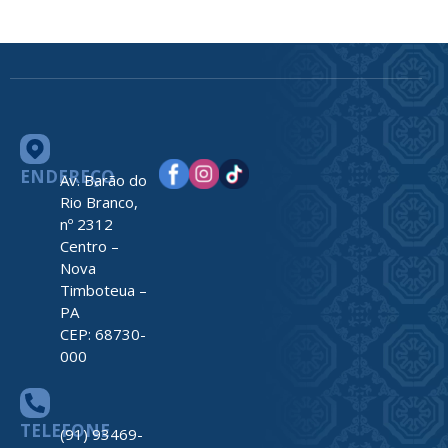
ENDEREÇO
Av. Barão do
Rio Branco,
nº 2312
Centro –
Nova
Timboteua –
PA
CEP: 68730-
000
TELEFONE
(91) 93469-