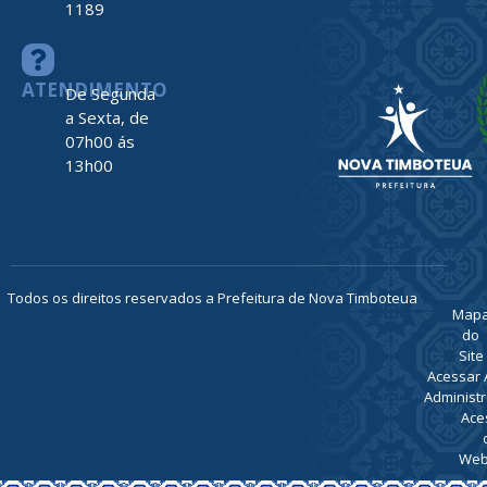
1189
ATENDIMENTO
De Segunda
a Sexta, de
07h00 ás
13h00
Todos os direitos reservados a Prefeitura de Nova Timboteua
Map
do
Site
Acessar 
Administr
Ace
Web