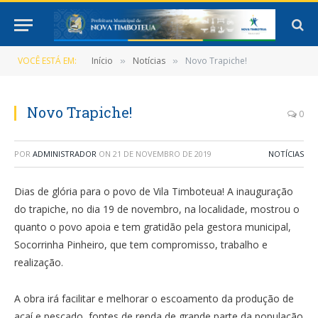
VOCÊ ESTÁ EM:
Início
Notícias
Novo Trapiche!
»
»
Novo Trapiche!
0
POR
ADMINISTRADOR
ON
21 DE NOVEMBRO DE 2019
NOTÍCIAS
Dias de glória para o povo de Vila Timboteua! A inauguração
do trapiche, no dia 19 de novembro, na localidade, mostrou o
quanto o povo apoia e tem gratidão pela gestora municipal,
Socorrinha Pinheiro, que tem compromisso, trabalho e
realização.
A obra irá facilitar e melhorar o escoamento da produção de
açaí e pescado, fontes de renda de grande parte da população