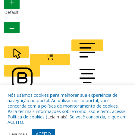
Default
CURSOR
LETTER SPACING
Nós usamos cookies para melhorar sua experiência de
FONT WEIGHT
Color Modules
navegação no portal. Ao utilizar nosso portal, você
concorda com a política de monitoramento de cookies.
Para ter mais informações sobre como isso é feito, acesse
Política de cookies (
Leia mais
). Se você concorda, clique em
ALIGN TEXT
ACEITO.
ACEITO
Leia mais