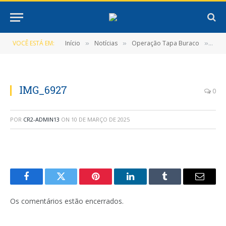
VOCÊ ESTÁ EM:
Início
Notícias
Operação Tapa Buraco
IMG
»
»
»
IMG_6927
0
POR
CR2-ADMIN13
ON
10 DE MARÇO DE 2025
Facebook
Twitter
Pinterest
LinkedIn
Tumblr
E-
mail
Os comentários estão encerrados.