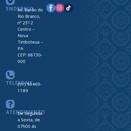
ENDEREÇO
Av. Barão do
Rio Branco,
nº 2312
Centro –
Nova
Timboteua –
PA
CEP: 68730-
000
TELEFONE
(91) 93469-
1189
ATENDIMENTO
De Segunda
a Sexta, de
07h00 ás