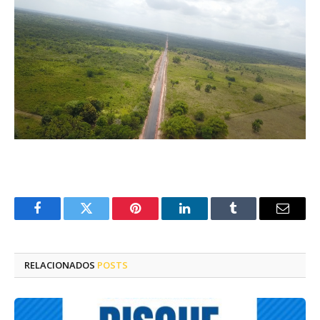
Facebook
Twitter
Pinterest
LinkedIn
Tumblr
E-
mail
RELACIONADOS
POSTS