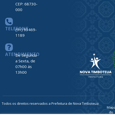
ENDEREÇO
Av. Barão do
Rio Branco,
nº 2312
Centro –
Nova
Timboteua –
PA
CEP: 68730-
000
TELEFONE
(91) 93469-
1189
ATENDIMENTO
De Segunda
a Sexta, de
07h00 ás