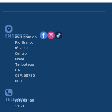
ENDEREÇO
Av. Barão do
Rio Branco,
nº 2312
Centro –
Nova
Timboteua –
PA
CEP: 68730-
000
TELEFONE
(91) 93469-
1189