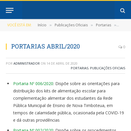
VOCÊ ESTÁ EM:
Início
Publicações Oficiais
Portarias
PORTAR
»
»
»
PORTARIAS ABRIL/2020
0
POR
ADMINISTRADOR
ON
14 DE ABRIL DE 2020
PORTARIAS
,
PUBLICAÇÕES OFICIAIS
Portaria Nº 006/2020
: Dispõe sobre as orientações para
distribuição dos kits de alimentação escolar para
complementação alimentar dos estudantes da Rede
Pública Municipal de Ensino de Nova Timboteua, em
tempos de calamidade pública, ocasionada pela COVID-19
e dá outras providências
Portaria Nº 002/2020
: Dispõe sobre os procedimentos