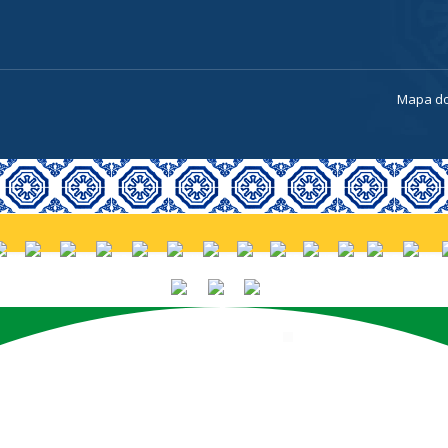
a
Mapa do
PORTUGUÊS (BRASIL)