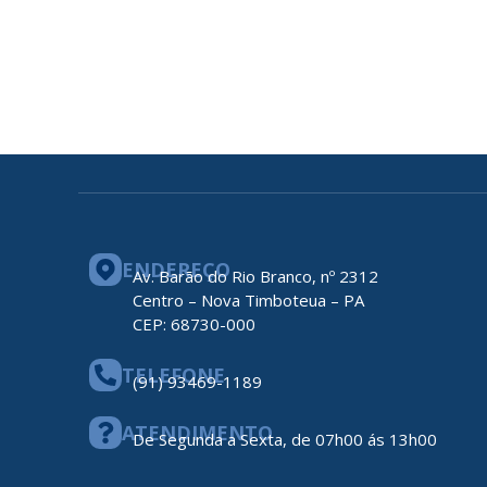
ENDEREÇO
Av. Barão do Rio Branco, nº 2312
Centro – Nova Timboteua – PA
CEP: 68730-000
TELEFONE
(91) 93469-1189
ATENDIMENTO
De Segunda a Sexta, de 07h00 ás 13h00