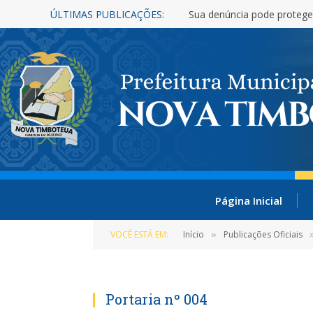
ÚLTIMAS PUBLICAÇÕES:
Sua denúncia pode protege
Página Inicial
VOCÊ ESTÁ EM:
Início
Publicações Oficiais
»
Portaria nº 004