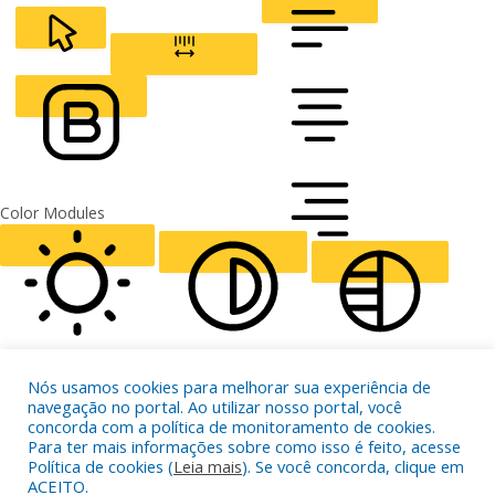
CURSOR
LETTER SPACING
FONT WEIGHT
Color Modules
ALIGN TEXT
Orientation Modules
LIGHT CONTRAST
HIGH CONTRAST
MONOCHROME
Nós usamos cookies para melhorar sua experiência de
navegação no portal. Ao utilizar nosso portal, você
concorda com a política de monitoramento de cookies.
Para ter mais informações sobre como isso é feito, acesse
Política de cookies (
Leia mais
). Se você concorda, clique em
ACEITO.