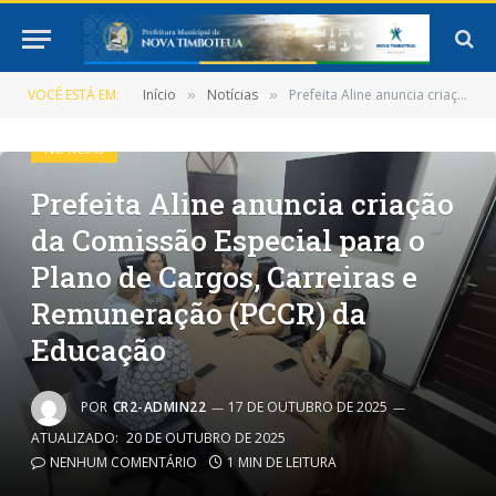
VOCÊ ESTÁ EM:
Início
Notícias
Prefeita Aline anuncia criação da Comissão Especial para o Plano de Cargos, Carreiras e Remuneração (PCCR) da Educação
»
»
NOTÍCIAS
Prefeita Aline anuncia criação
da Comissão Especial para o
Plano de Cargos, Carreiras e
Remuneração (PCCR) da
Educação
POR
CR2-ADMIN22
17 DE OUTUBRO DE 2025
ATUALIZADO:
20 DE OUTUBRO DE 2025
NENHUM COMENTÁRIO
1 MIN DE LEITURA