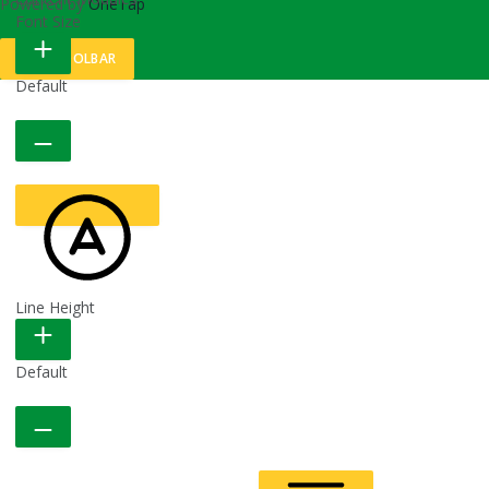
Powered by
OneTap
Font Size
HIDE TOOLBAR
Default
Line Height
READABLE FONT
Default