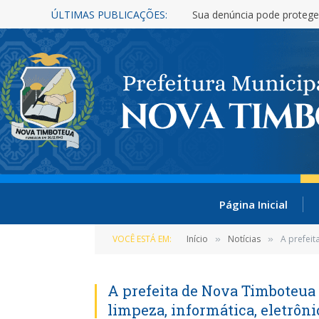
ÚLTIMAS PUBLICAÇÕES:
Sua denúncia pode protege
Página Inicial
VOCÊ ESTÁ EM:
Início
Notícias
A prefeit
»
»
A prefeita de Nova Timboteua 
limpeza, informática, eletrôni