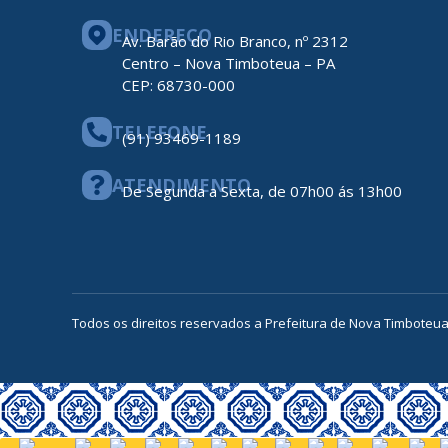
ENDEREÇO
Av. Barão do Rio Branco, nº 2312
Centro – Nova Timboteua – PA
CEP: 68730-000
TELEFONE
(91) 93469-1189
ATENDIMENTO
De Segunda a Sexta, de 07h00 ás 13h00
Todos os direitos reservados a Prefeitura de Nova Timboteu