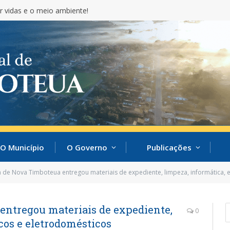
r vidas e o meio ambiente!
O Município
O Governo
Publicações
a de Nova Timboteua entregou materiais de expediente, limpeza, informática, 
entregou materiais de expediente,
0
cos e eletrodomésticos