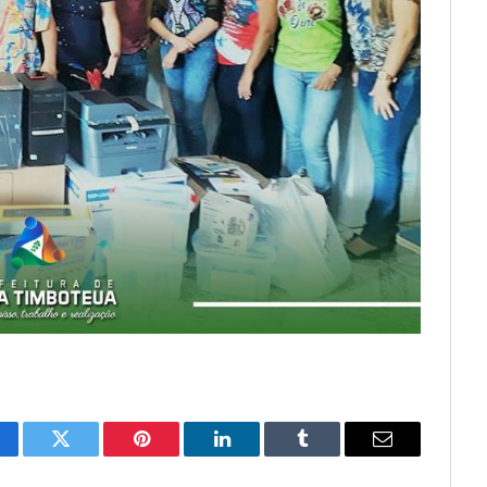
cebook
Twitter
Pinterest
LinkedIn
Tumblr
E-