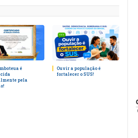
mail
mboteua é
Ouvir a população é
cida
fortalecer o SUS!
lmente pela
o!