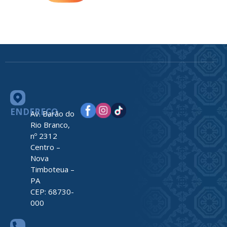
ENDEREÇO
Av. Barão do
Rio Branco,
nº 2312
Centro –
Nova
Timboteua –
PA
CEP: 68730-
000