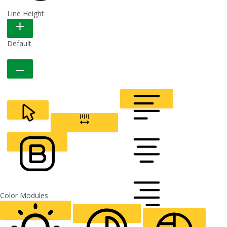
Line Height
READABLE FONT
Default
CURSOR
LETTER SPACING
FONT WEIGHT
Color Modules