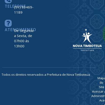
TELEFONE
(91) 93469-
1189
ATENDIMENTO
De Segunda
a Sexta, de
07h00 ás
13h00
Todos os direitos reservados a Prefeitura de Nova Timboteua
Map
do
Site
Acessar 
Administr
Ace