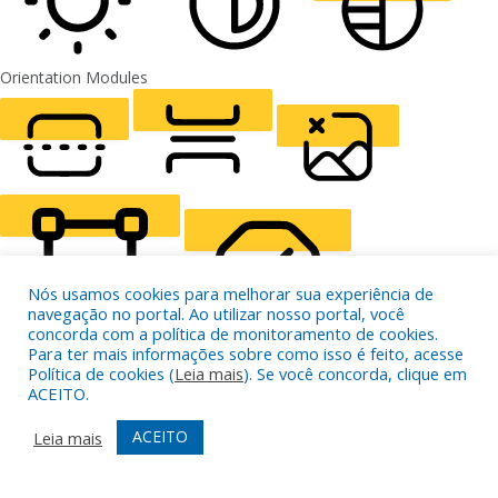
ALIGN TEXT
Orientation Modules
LIGHT CONTRAST
HIGH CONTRAST
MONOCHROME
READING LINE
READING MASK
HIDE IMAGES
Nós usamos cookies para melhorar sua experiência de
navegação no portal. Ao utilizar nosso portal, você
concorda com a política de monitoramento de cookies.
Para ter mais informações sobre como isso é feito, acesse
Política de cookies (
Leia mais
). Se você concorda, clique em
HIGHLIGHT CONTENT
STOP ANIMATIONS
ACEITO.
ACEITO
Leia mais
Skip To Content
HIGHLIGHT LINKS