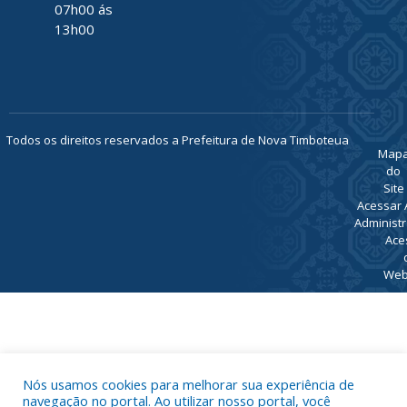
TELEFONE
(91) 93469-
1189
ATENDIMENTO
De Segunda
a Sexta, de
07h00 ás
13h00
Todos os direitos reservados a Prefeitura de Nova Timboteua
Map
do
Site
Acessar 
Nós usamos cookies para melhorar sua experiência de
Administr
navegação no portal. Ao utilizar nosso portal, você
Ace