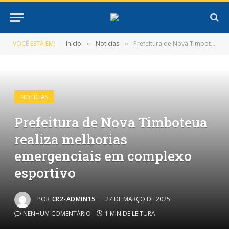
VOCÊ ESTÁ EM:
Início
Notícias
Prefeitura de Nova Timboteua realiza melhorias emergenciais em complexo esportivo
»
»
NOTÍCIAS
Prefeitura de Nova Timboteua
realiza melhorias
emergenciais em complexo
esportivo
POR
CR2-ADMIN15
27 DE MARÇO DE 2025
NENHUM COMENTÁRIO
1 MIN DE LEITURA