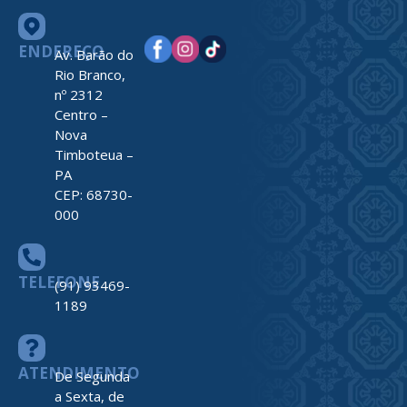
ENDEREÇO
Av. Barão do
Rio Branco,
nº 2312
Centro –
Nova
Timboteua –
PA
CEP: 68730-
000