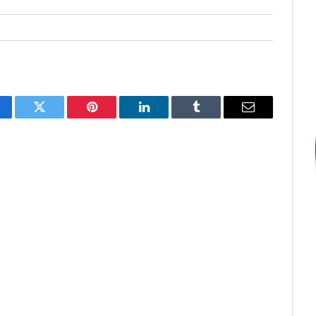
cebook
Twitter
Pinterest
LinkedIn
Tumblr
E-
mail