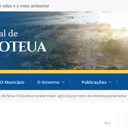
cida nacionalmente pela educação!
O Município
O Governo
Publicações
ra de Nova Timboteua recebe trator agrícola por meio de emenda parlamentar
0