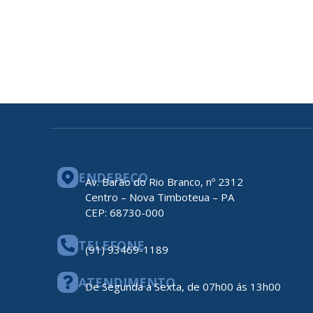
ENDEREÇO
Av. Barão do Rio Branco, nº 2312
Centro – Nova Timboteua – PA
CEP: 68730-000
TELEFONE
(91) 93469-1189
ATENDIMENTO
De Segunda a Sexta, de 07h00 ás 13h00