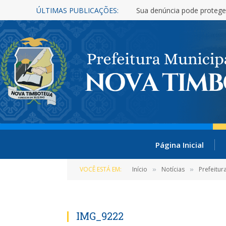
ÚLTIMAS PUBLICAÇÕES:
Nova Timboteua é reconhe
Página Inicial
VOCÊ ESTÁ EM:
Início
Notícias
Prefeitu
»
»
IMG_9222