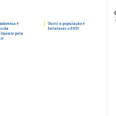
mboteua é
Ouvir a população é
cida
fortalecer o SUS!
lmente pela
o!