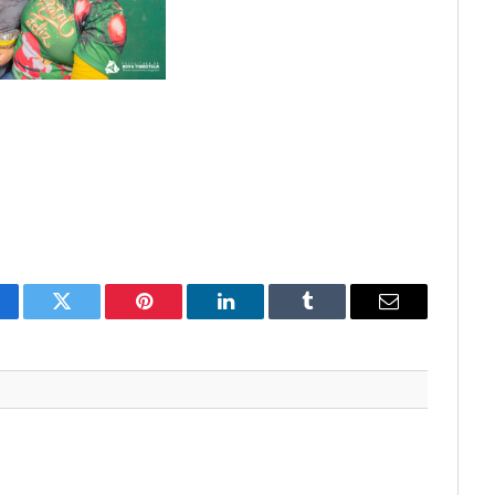
cebook
Twitter
Pinterest
LinkedIn
Tumblr
E-
mail