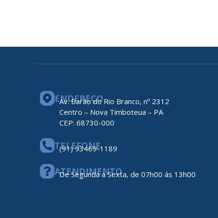
ENDEREÇO
Av. Barão do Rio Branco, nº 2312
Centro – Nova Timboteua – PA
CEP: 68730-000
TELEFONE
(91) 93469-1189
ATENDIMENTO
De Segunda a Sexta, de 07h00 ás 13h00