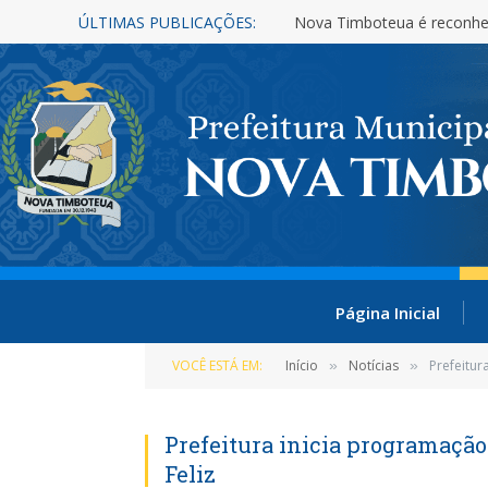
ÚLTIMAS PUBLICAÇÕES:
Nova Timboteua é reconhe
Página Inicial
VOCÊ ESTÁ EM:
Início
Notícias
Prefeitur
»
»
Prefeitura inicia programação
Feliz