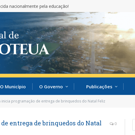
cida nacionalmente pela educação!
O Município
O Governo
Publicações
a inicia programação de entrega de brinquedos do Natal Feliz
 de entrega de brinquedos do Natal
0