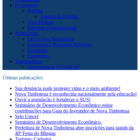
O Governo
Prefeita
Agenda do Prefeita
Vice-Prefeito
Estrutura Organizacional
Publicações
Leis e Atos Normativos
Concursos e Processos Seletivos
Licitações
Convênios
Transparência
Transparência COVID-19
Últimas publicações:
Sua denúncia pode proteger vidas e o meio ambiente!
Nova Timboteua é reconhecida nacionalmente pela educação!
Ouvir a população é fortalecer o SUS!
Seminário de Desenvolvimento Econômico reúne
contribuições para Guia do Investidor de Nova Timboteua
Selo Unicef
Seminário de Desenvolvimento Econômico.
Prefeitura de Nova Timboteua abre inscrições para stands da
40ª Festa do Mingau
Turismo: Cadastur