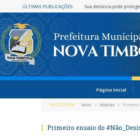
ÚLTIMAS PUBLICAÇÕES:
Nova Timboteua é reconhe
Página Inicial
VOCÊ ESTÁ EM:
Início
Notícias
Primeiro
»
»
Primeiro ensaio do #Não_Des