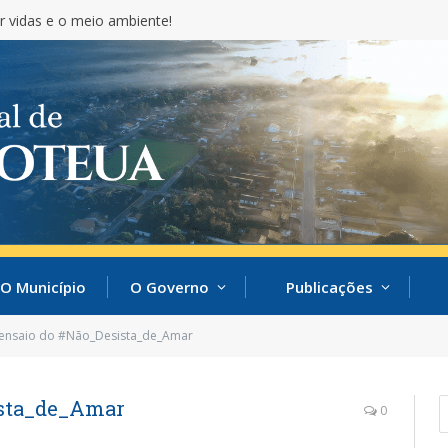
cida nacionalmente pela educação!
O Município
O Governo
Publicações
 ensaio do #Não_Desista_de_Amar
ista_de_Amar
0