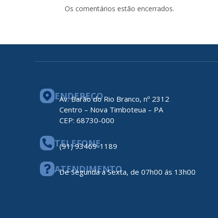
Os comentários estão encerrados.
ENDEREÇO
Av. Barão do Rio Branco, nº 2312
Centro – Nova Timboteua – PA
CEP: 68730-000
TELEFONE
(91) 93469-1189
ATENDIMENTO
De Segunda a Sexta, de 07h00 ás 13h00