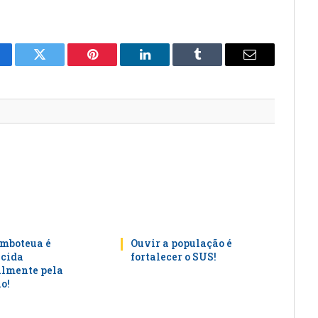
cebook
Twitter
Pinterest
LinkedIn
Tumblr
E-
mail
mboteua é
Ouvir a população é
cida
fortalecer o SUS!
lmente pela
o!