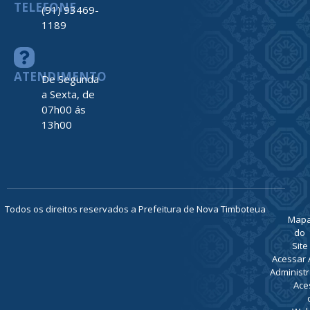
TELEFONE
(91) 93469-
1189
ATENDIMENTO
De Segunda
a Sexta, de
07h00 ás
13h00
Todos os direitos reservados a Prefeitura de Nova Timboteua
Map
do
Site
Acessar 
Administr
Ace