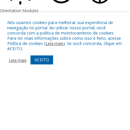
Orientation Modules
LIGHT CONTRAST
HIGH CONTRAST
MONOCHROME
Nós usamos cookies para melhorar sua experiência de
navegação no portal. Ao utilizar nosso portal, você
concorda com a política de monitoramento de cookies.
Para ter mais informações sobre como isso é feito, acesse
Política de cookies (
Leia mais
). Se você concorda, clique em
ACEITO.
READING LINE
READING MASK
HIDE IMAGES
ACEITO
Leia mais
HIGHLIGHT CONTENT
STOP ANIMATIONS
Skip To Content
HIGHLIGHT LINKS
RESET SETTINGS