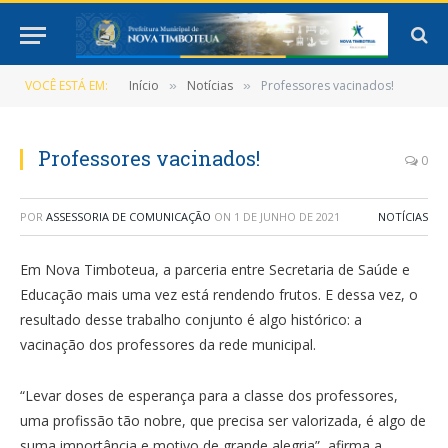
VOCÊ ESTÁ EM:
Início
Notícias
Professores vacinados!
»
»
Professores vacinados!
0
POR
ASSESSORIA DE COMUNICAÇÃO
ON
1 DE JUNHO DE 2021
NOTÍCIAS
Em Nova Timboteua, a parceria entre Secretaria de Saúde e
Educação mais uma vez está rendendo frutos. E dessa vez, o
resultado desse trabalho conjunto é algo histórico: a
vacinação dos professores da rede municipal.
“Levar doses de esperança para a classe dos professores,
uma profissão tão nobre, que precisa ser valorizada, é algo de
suma importância e motivo de grande alegria”, afirma a