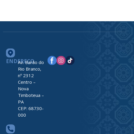
ENDEREÇO
Av. Barão do
Rio Branco,
nº 2312
Centro –
Nova
Timboteua –
PA
CEP: 68730-
000