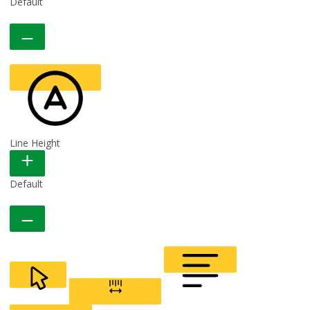
Default
Line Height
READABLE FONT
Default