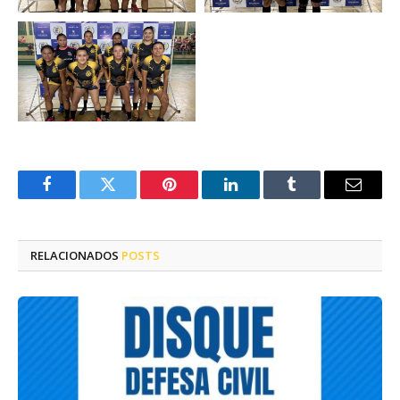
Facebook
Twitter
Pinterest
LinkedIn
Tumblr
E-
mail
RELACIONADOS
POSTS