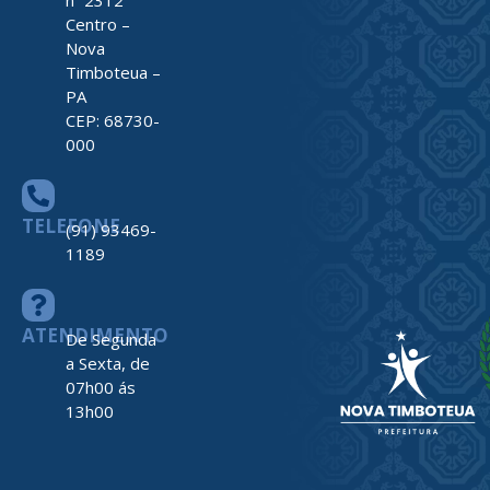
Centro –
Nova
Timboteua –
PA
CEP: 68730-
000
TELEFONE
(91) 93469-
1189
ATENDIMENTO
De Segunda
a Sexta, de
07h00 ás
13h00