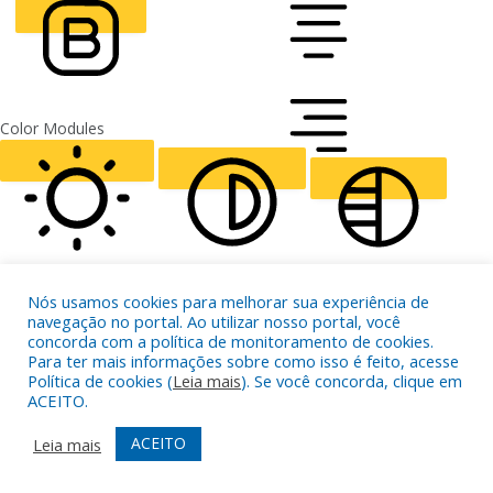
CURSOR
LETTER SPACING
FONT WEIGHT
Color Modules
ALIGN TEXT
Orientation Modules
LIGHT CONTRAST
HIGH CONTRAST
MONOCHROME
Nós usamos cookies para melhorar sua experiência de
navegação no portal. Ao utilizar nosso portal, você
concorda com a política de monitoramento de cookies.
Para ter mais informações sobre como isso é feito, acesse
Política de cookies (
Leia mais
). Se você concorda, clique em
ACEITO.
READING LINE
READING MASK
HIDE IMAGES
ACEITO
Leia mais