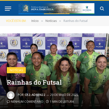
VOCÊ ESTÁ EM:
Início
Notícias
Rainhas do Futsal
»
»
NOTÍCIAS
Rainhas do Futsal
POR
CR2-ADMIN22
29 DE MAIO DE 2025
NENHUM COMENTÁRIO
1 MIN DE LEITURA