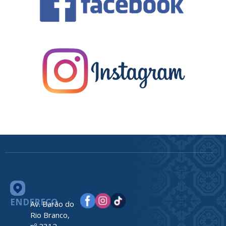
ENDEREÇO
Av. Barão do
Rio Branco,
nº 2312