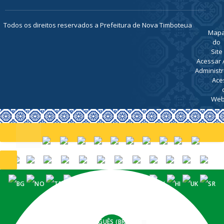
Todos os direitos reservados a Prefeitura de Nova Timboteua
Map
do
Site
Acessar 
Administr
Ace
Web
PORTUGUÊS (BRASIL)