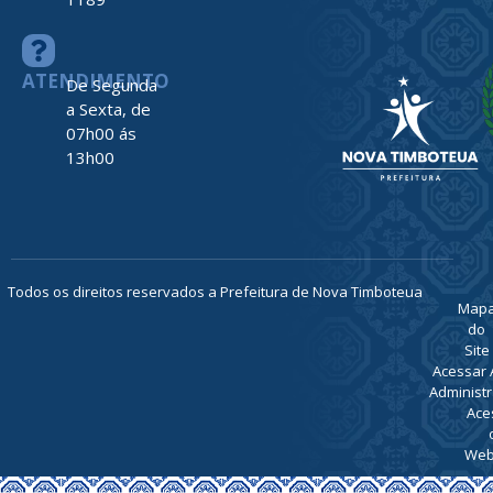
ATENDIMENTO
De Segunda
a Sexta, de
07h00 ás
13h00
Todos os direitos reservados a Prefeitura de Nova Timboteua
Map
do
Site
Acessar 
Administr
Ace
Web