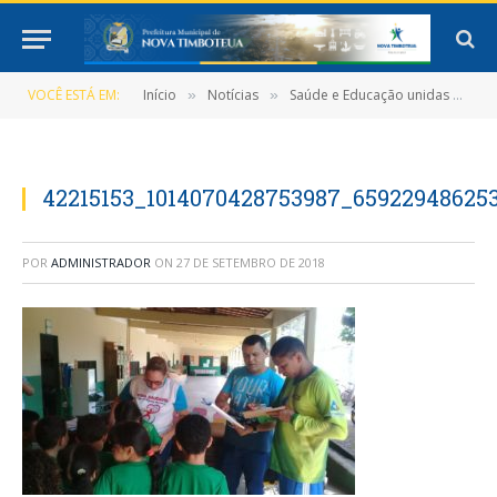
VOCÊ ESTÁ EM:
Início
Notícias
Saúde e Educação unidas em prol dos Estudantes
»
»
42215153_1014070428753987_65922948625
POR
ADMINISTRADOR
ON
27 DE SETEMBRO DE 2018