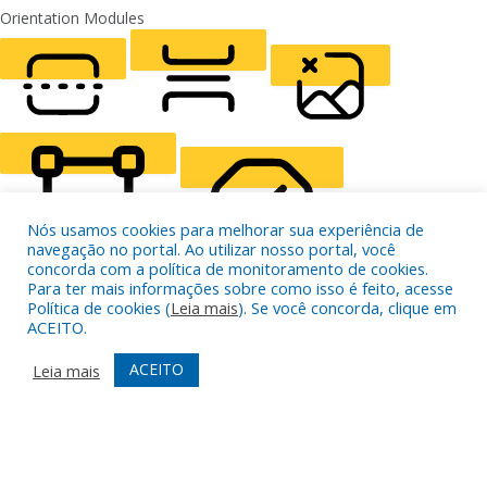
Orientation Modules
LIGHT CONTRAST
HIGH CONTRAST
MONOCHROME
READING LINE
READING MASK
HIDE IMAGES
Nós usamos cookies para melhorar sua experiência de
navegação no portal. Ao utilizar nosso portal, você
concorda com a política de monitoramento de cookies.
Para ter mais informações sobre como isso é feito, acesse
Política de cookies (
Leia mais
). Se você concorda, clique em
HIGHLIGHT CONTENT
STOP ANIMATIONS
ACEITO.
ACEITO
Leia mais
Skip To Content
HIGHLIGHT LINKS
RESET SETTINGS