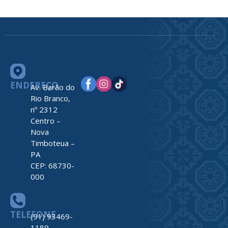
ENDEREÇO
Av. Barão do
Rio Branco,
nº 2312
Centro –
Nova
Timboteua –
PA
CEP: 68730-
000
TELEFONE
(91) 93469-
1189