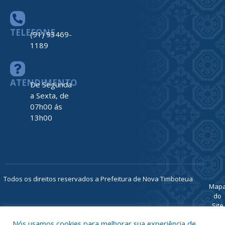
TELEFONE
(91) 93469-
1189
ATENDIMENTO
De Segunda
a Sexta, de
07h00 ás
13h00
Todos os direitos reservados a Prefeitura de Nova Timboteua
Map
do
Site
Acessar 
Nós usamos cookies para melhorar sua experiência de
Administr