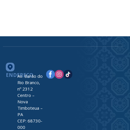
ENDEREÇO
Av. Barão do
Rio Branco,
nº 2312
Centro –
Nova
Timboteua –
PA
CEP: 68730-
000