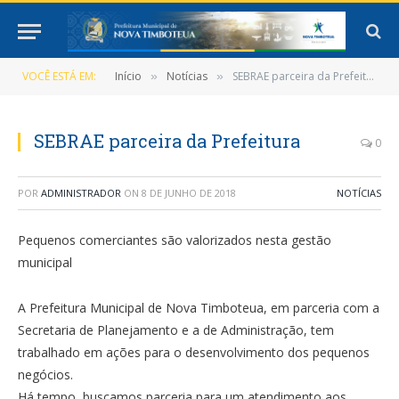
VOCÊ ESTÁ EM:
Início
Notícias
SEBRAE parceira da Prefeitura
»
»
SEBRAE parceira da Prefeitura
0
POR
ADMINISTRADOR
ON
8 DE JUNHO DE 2018
NOTÍCIAS
Pequenos comerciantes são valorizados nesta gestão
municipal
A Prefeitura Municipal de Nova Timboteua, em parceria com a
Secretaria de Planejamento e a de Administração, tem
trabalhado em ações para o desenvolvimento dos pequenos
negócios.
Há tempo, buscamos parceria para um atendimento aos