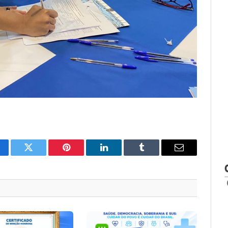
cebook
Twitter
Pinterest
LinkedIn
Tumblr
E-
mail