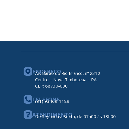
ENDEREÇO
Av. Barão do Rio Branco, nº 2312
Centro – Nova Timboteua – PA
CEP: 68730-000
TELEFONE
(91) 93469-1189
ATENDIMENTO
De Segunda a Sexta, de 07h00 ás 13h00