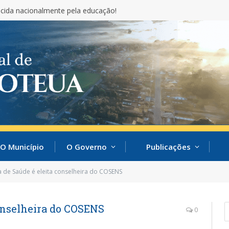
cida nacionalmente pela educação!
O Município
O Governo
Publicações
a de Saúde é eleita conselheira do COSENS
conselheira do COSENS
0