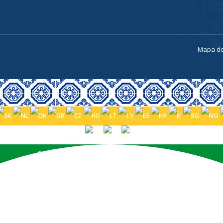
a
Mapa do
PORTUGUÊS (BRASIL)