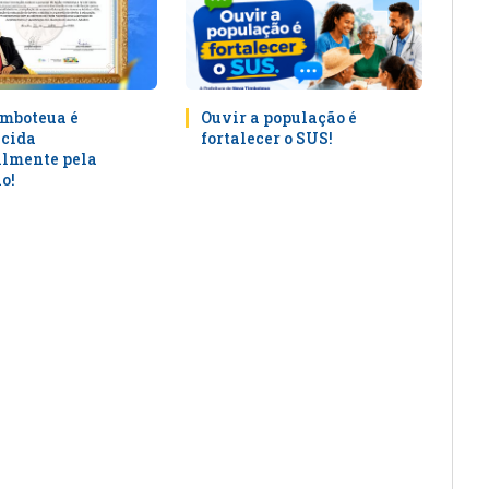
mboteua é
Ouvir a população é
cida
fortalecer o SUS!
lmente pela
o!