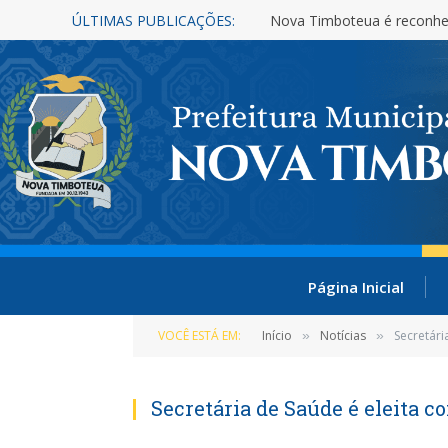
ÚLTIMAS PUBLICAÇÕES:
Nova Timboteua é reconhe
Página Inicial
VOCÊ ESTÁ EM:
Início
Notícias
Secretári
»
»
Secretária de Saúde é eleita 