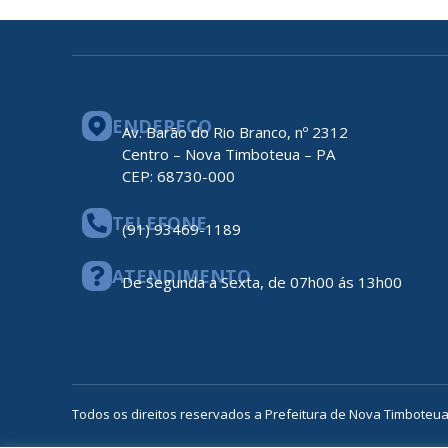
ENDEREÇO
Av. Barão do Rio Branco, nº 2312
Centro – Nova Timboteua – PA
CEP: 68730-000
TELEFONE
(91) 93469-1189
ATENDIMENTO
De Segunda a Sexta, de 07h00 ás 13h00
Todos os direitos reservados a Prefeitura de Nova Timboteu