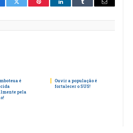
cebook
Twitter
Pinterest
LinkedIn
Tumblr
E-
mail
mboteua é
Ouvir a população é
cida
fortalecer o SUS!
lmente pela
o!