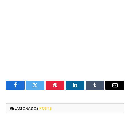
Facebook
Twitter
Pinterest
LinkedIn
Tumblr
E-
mail
RELACIONADOS
POSTS