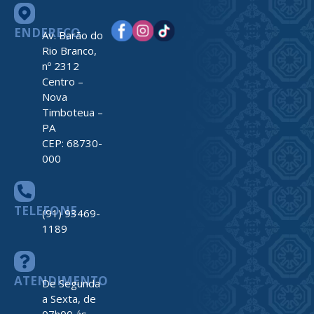
ENDEREÇO
Av. Barão do
Rio Branco,
nº 2312
Centro –
Nova
Timboteua –
PA
CEP: 68730-
000
TELEFONE
(91) 93469-
1189
ATENDIMENTO
De Segunda
a Sexta, de
07h00 ás