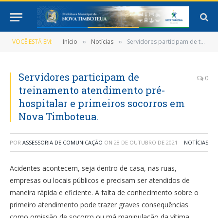
VOCÊ ESTÁ EM:
Início
Notícias
Servidores participam de treinamento atendimento pré-hospitalar e primeiros socorros em Nova Timboteua.
»
»
Servidores participam de
0
treinamento atendimento pré-
hospitalar e primeiros socorros em
Nova Timboteua.
POR
ASSESSORIA DE COMUNICAÇÃO
ON
28 DE OUTUBRO DE 2021
NOTÍCIAS
Acidentes acontecem, seja dentro de casa, nas ruas,
empresas ou locais públicos e precisam ser atendidos de
maneira rápida e eficiente. A falta de conhecimento sobre o
primeiro atendimento pode trazer graves consequências
como omissão de socorro ou má manipulação da vítima.