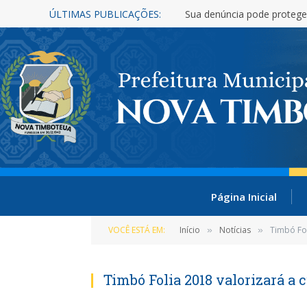
ÚLTIMAS PUBLICAÇÕES:
Sua denúncia pode protege
Página Inicial
VOCÊ ESTÁ EM:
Início
Notícias
Timbó Fol
»
»
Timbó Folia 2018 valorizará a