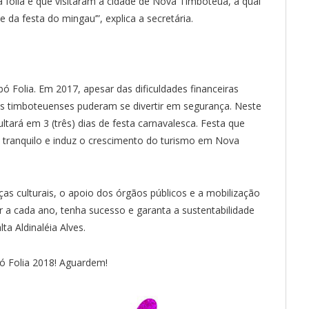
a folia e que visitaram a cidade de Nova Timboteua, a qual
 da festa do mingau’”, explica a secretária.
 Folia. Em 2017, apesar das dificuldades financeiras
 os timboteuenses puderam se divertir em segurança. Neste
ultará em 3 (três) dias de festa carnavalesca. Festa que
e tranquilo e induz o crescimento do turismo em Nova
ças culturais, o apoio dos órgãos públicos e a mobilização
r a cada ano, tenha sucesso e garanta a sustentabilidade
ta Aldinaléia Alves.
 Folia 2018! Aguardem!