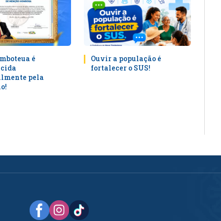
mboteua é
Ouvir a população é
cida
fortalecer o SUS!
lmente pela
o!