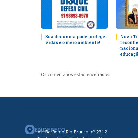
Sua denúncia pode proteger
Nova Ti
vidas e o meio ambiente!
reconhe
naciona
educaçã
Os comentários estão encerrados.
ENDEREÇO
Av. Barão do Rio Branco, nº 2312