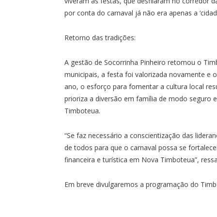
viveram as festas, que desfilaram no corredor d
por conta do carnaval já não era apenas a ‘cidade
Retorno das tradições:
A gestão de Socorrinha Pinheiro retomou o Timbó
municipais, a festa foi valorizada novamente e
ano, o esforço para fomentar a cultura local res
prioriza a diversão em família de modo seguro 
Timboteua.
“Se faz necessário a conscientização das lideran
de todos para que o carnaval possa se fortalece
financeira e turística em Nova Timboteua”, ressal
Em breve divulgaremos a programação do Timbó