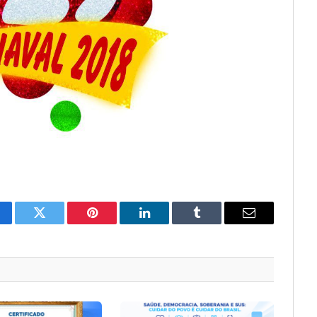
cebook
Twitter
Pinterest
LinkedIn
Tumblr
E-
mail