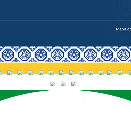
a
Mapa do
PORTUGUÊS (BRASIL)