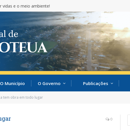
r vidas e o meio ambiente!
O Município
O Governo
Publicações
a tem obra em todo lugar
ugar
0