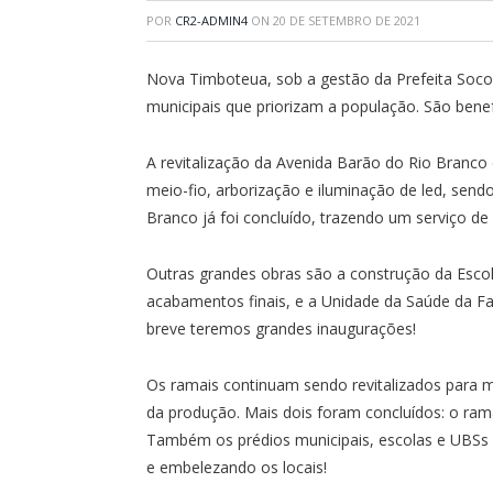
POR
CR2-ADMIN4
ON
20 DE SETEMBRO DE 2021
Nova Timboteua, sob a gestão da Prefeita Socor
municipais que priorizam a população. São bene
A revitalização da Avenida Barão do Rio Branc
meio-fio, arborização e iluminação de led, send
Branco já foi concluído, trazendo um serviço d
Outras grandes obras são a construção da Escol
acabamentos finais, e a Unidade da Saúde da F
breve teremos grandes inaugurações!
Os ramais continuam sendo revitalizados para 
da produção. Mais dois foram concluídos: o rama
Também os prédios municipais, escolas e UBSs
e embelezando os locais!