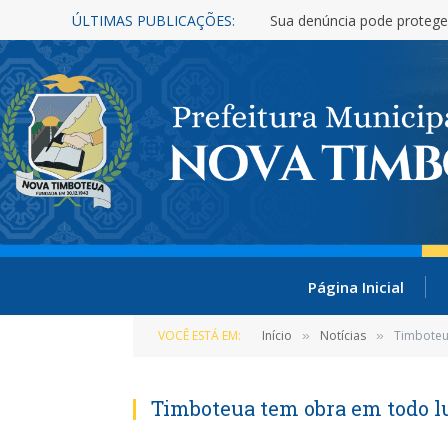
ÚLTIMAS PUBLICAÇÕES:
Sua denúncia pode protege
Página Inicial
VOCÊ ESTÁ EM:
Início
Notícias
Timboteu
»
»
Timboteua tem obra em todo l