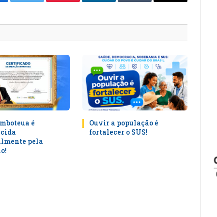
cebook
Twitter
Pinterest
LinkedIn
Tumblr
E-
mail
mboteua é
Ouvir a população é
cida
fortalecer o SUS!
lmente pela
o!