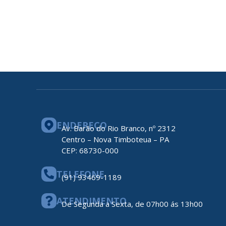
ENDEREÇO
Av. Barão do Rio Branco, nº 2312
Centro – Nova Timboteua – PA
CEP: 68730-000
TELEFONE
(91) 93469-1189
ATENDIMENTO
De Segunda a Sexta, de 07h00 ás 13h00