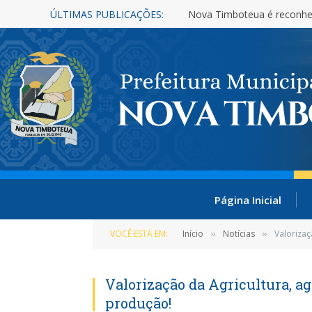
ÚLTIMAS PUBLICAÇÕES:
Nova Timboteua é reconhe
Página Inicial
VOCÊ ESTÁ EM:
Início
Notícias
Valorizaç
»
»
Valorização da Agricultura, a
produção!