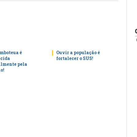
mboteua é
Ouvir a população é
cida
fortalecer o SUS!
lmente pela
o!