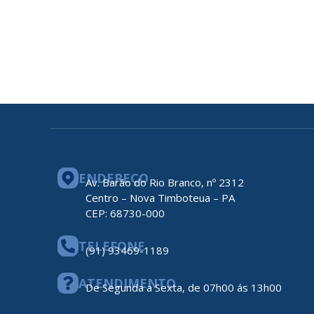
ENDEREÇO
Av. Barão do Rio Branco, nº 2312
Centro – Nova Timboteua – PA
CEP: 68730-000
TELEFONE
(91) 93469-1189
ATENDIMENTO
De Segunda a Sexta, de 07h00 ás 13h00