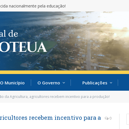
cida nacionalmente pela educação!
O Município
O Governo
Publicações
ão da Agricultura, agricultores recebem incentivo para a produção!
gricultores recebem incentivo para a
0