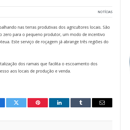
NOTÍCIAS
alhando nas terras produtivas dos agricultores locais. São
sto zero para o pequeno produtor, um modo de incentivo
eua. Este serviço de roçagem já abrange três regiões do
vitalização dos ramais que facilita o escoamento dos
acesso aos locais de produção e venda.
cebook
Twitter
Pinterest
LinkedIn
Tumblr
E-
mail