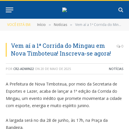
VOCÊ ESTÁ EM:
Início
Notícias
Vem aí a 1ª Corrida do Mingau em Nova Timboteua! Inscreva-se agora!
»
»
Vem aí a 1ª Corrida do Mingau em
0
Nova Timboteua! Inscreva-se agora!
POR
CR2-ADMIN22
ON
20 DE MAIO DE 2025
NOTÍCIAS
A Prefeitura de Nova Timboteua, por meio da Secretaria de
Esportes e Lazer, acaba de lançar a 1ª edição da Corrida do
Mingau, um evento inédito que promete movimentar a cidade
com esporte, energia e muito espírito junino.
A largada será no dia 28 de junho, às 17h, na Praça da
Bandeira.