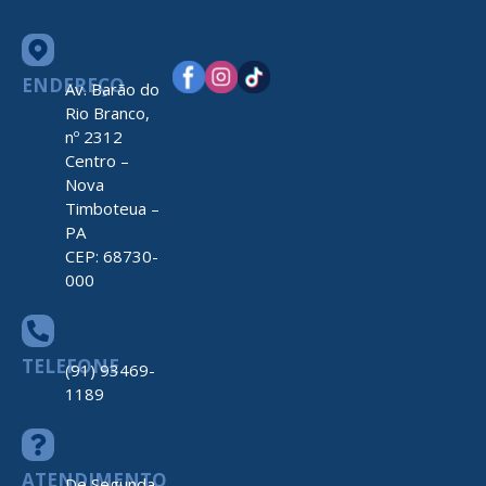
ENDEREÇO
Av. Barão do
Rio Branco,
nº 2312
Centro –
Nova
Timboteua –
PA
CEP: 68730-
000
TELEFONE
(91) 93469-
1189
ATENDIMENTO
De Segunda