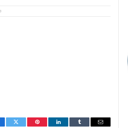
3
cebook
Twitter
Pinterest
LinkedIn
Tumblr
E-