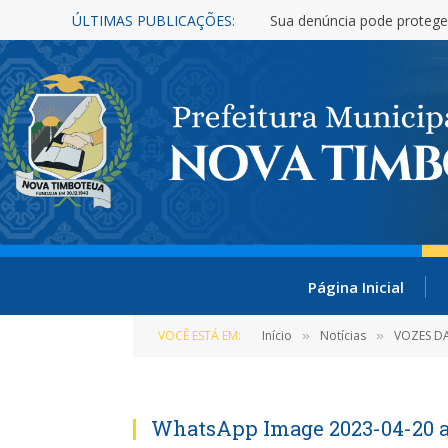
ÚLTIMAS PUBLICAÇÕES:
Sua denúncia pode protege
Página Inicial
VOCÊ ESTÁ EM:
Início
Notícias
VOZES D
»
»
WhatsApp Image 2023-04-20 at 