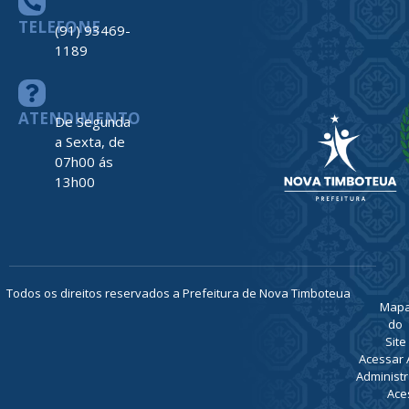
TELEFONE
(91) 93469-
1189
ATENDIMENTO
De Segunda
a Sexta, de
07h00 ás
13h00
Todos os direitos reservados a Prefeitura de Nova Timboteua
Map
do
Site
Acessar 
Administr
Ace