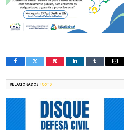
Facebook
Twitter
Pinterest
LinkedIn
Tumblr
E-
mail
RELACIONADOS
POSTS