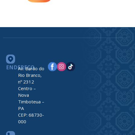
ENDEREÇO
Av. Barão do
Rio Branco,
nº 2312
Centro –
Nova
Timboteua –
PA
CEP: 68730-
000