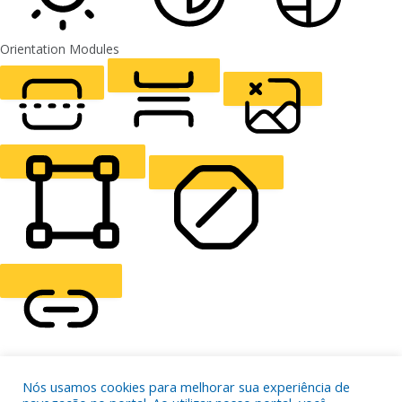
Orientation Modules
LIGHT CONTRAST
HIGH CONTRAST
MONOCHROME
READING LINE
READING MASK
HIDE IMAGES
HIGHLIGHT CONTENT
STOP ANIMATIONS
Skip To Content
Nós usamos cookies para melhorar sua experiência de
HIGHLIGHT LINKS