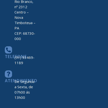
Rio Branco,
nº 2312
Centro –
Nova
Timboteua –
PA
CEP: 68730-
000
TELEFONE
(91) 93469-
1189
ATENDIMENTO
De Segunda
a Sexta, de
07h00 ás
13h00