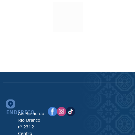
ENDEREÇO
Av. Barão do
Rio Branco,
nº 2312
Centro –