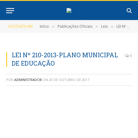
VOCÊ ESTÁ EM:
Início
Publicações Oficiais
Leis
LEI Nº 0210/2013, DE 26 DE FEVEREIRO DE 2013
»
»
»
LEI Nº 210-2013-PLANO MUNICIPAL
0
DE EDUCAÇÃO
POR
ADMINISTRADOR
ON
20 DE OUTUBRO DE 2017