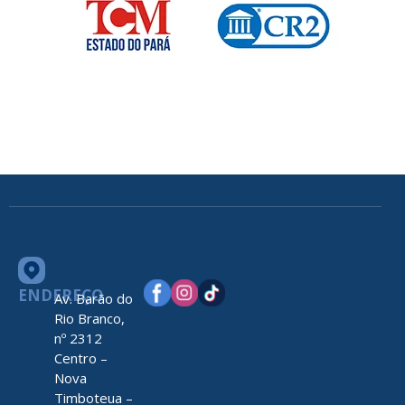
ENDEREÇO
Av. Barão do
Rio Branco,
nº 2312
Centro –
Nova
Timboteua –