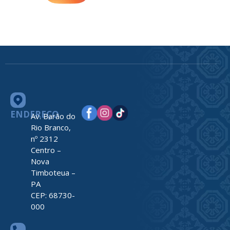
ENDEREÇO
Av. Barão do
Rio Branco,
nº 2312
Centro –
Nova
Timboteua –
PA
CEP: 68730-
000