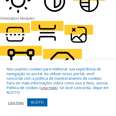
ALIGN TEXT
Orientation Modules
LIGHT CONTRAST
HIGH CONTRAST
MONOCHROME
READING LINE
READING MASK
HIDE IMAGES
Nós usamos cookies para melhorar sua experiência de
navegação no portal. Ao utilizar nosso portal, você
concorda com a política de monitoramento de cookies.
Para ter mais informações sobre como isso é feito, acesse
Política de cookies (
Leia mais
). Se você concorda, clique em
HIGHLIGHT CONTENT
STOP ANIMATIONS
ACEITO.
ACEITO
Leia mais
Skip To Content
HIGHLIGHT LINKS