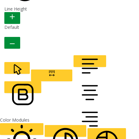
Line Height
READABLE FONT
Default
CURSOR
LETTER SPACING
FONT WEIGHT
Color Modules