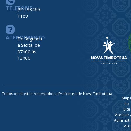
TELEFONE
(91) 93469-
1189
ATENDIMENTO
De Segunda
a Sexta, de
07h00 ás
13h00
Todos os direitos reservados a Prefeitura de Nova Timboteua
Map
do
Site
Acessar 
Administr
Ace