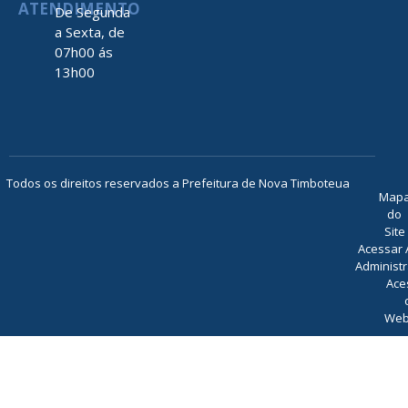
ATENDIMENTO
De Segunda
a Sexta, de
07h00 ás
13h00
Todos os direitos reservados a Prefeitura de Nova Timboteua
Map
do
Site
Acessar 
Administr
Ace
Web