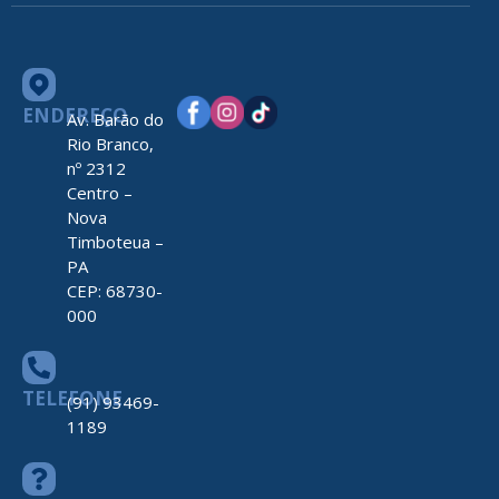
ENDEREÇO
Av. Barão do
Rio Branco,
nº 2312
Centro –
Nova
Timboteua –
PA
CEP: 68730-
000
TELEFONE
(91) 93469-
1189