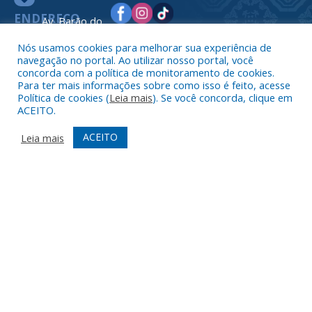
ENDEREÇO
Av. Barão do
Rio Branco,
Nós usamos cookies para melhorar sua experiência de
nº 2312
navegação no portal. Ao utilizar nosso portal, você
Centro –
concorda com a política de monitoramento de cookies.
Nova
Para ter mais informações sobre como isso é feito, acesse
Timboteua –
Política de cookies (
Leia mais
). Se você concorda, clique em
ACEITO.
PA
CEP: 68730-
ACEITO
Leia mais
000
TELEFONE
(91) 93469-
1189
ATENDIMENTO
De Segunda
a Sexta, de
07h00 ás