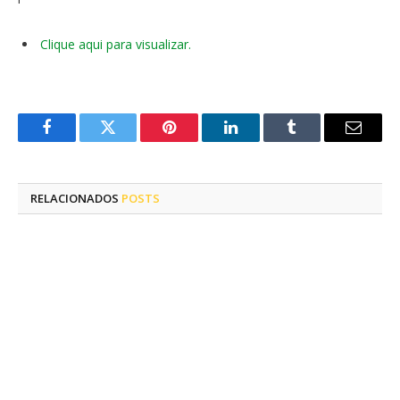
Clique aqui para visualizar.
Facebook
Twitter
Pinterest
LinkedIn
Tumblr
E-
mail
RELACIONADOS
POSTS