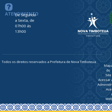
ATENDIMENTO
De Segunda
a Sexta, de
07h00 ás
13h00
Todos os direitos reservados a Prefeitura de Nova Timboteua
Map
do
Site
Acessar 
Administr
Ace
Web