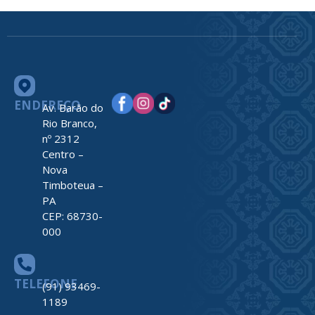
ENDEREÇO
Av. Barão do
Rio Branco,
nº 2312
Centro –
Nova
Timboteua –
PA
CEP: 68730-
000
TELEFONE
(91) 93469-
1189