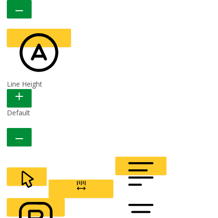
Line Height
READABLE FONT
Default
CURSOR
LETTER SPACING