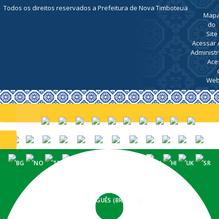
Todos os direitos reservados a Prefeitura de Nova Timboteua
Map
do
Site
Acessar 
Administr
Ace
Web
PORTUGUÊS (BRASIL)