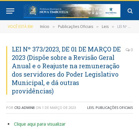
VOCÊ ESTÁ EM:
Início
Publicações Oficiais
Leis
LEI Nº 373/2023, DE 01 DE MARÇO DE 2023 (Dispõe sobre a Revisão Geral Anual e o Reajuste na remuneração dos servidores do Poder Legislativo Municipal, e dá outras providências)
»
»
»
LEI Nº 373/2023, DE 01 DE MARÇO DE
0
2023 (Dispõe sobre a Revisão Geral
Anual e o Reajuste na remuneração
dos servidores do Poder Legislativo
Municipal, e dá outras
providências)
POR
CR2-ADMIN8
ON
1 DE MARÇO DE 2023
LEIS
,
PUBLICAÇÕES OFICIAIS
Clique aqui para visualizar