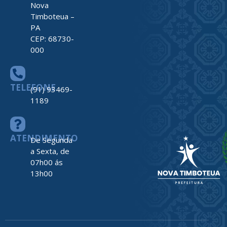
Nova
Timboteua –
PA
CEP: 68730-
000
TELEFONE
(91) 93469-
1189
ATENDIMENTO
De Segunda
a Sexta, de
07h00 ás
13h00