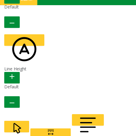
Default
Line Height
READABLE FONT
Default