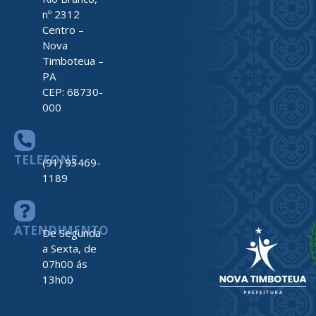
nº 2312
Centro –
Nova
Timboteua –
PA
CEP: 68730-
000
TELEFONE
(91) 93469-
1189
ATENDIMENTO
De Segunda
a Sexta, de
07h00 ás
13h00