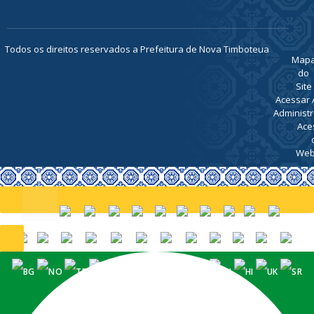
Todos os direitos reservados a Prefeitura de Nova Timboteua
Map
do
Site
Acessar 
Administr
Ace
Web
PORTUGUÊS (BRASIL)