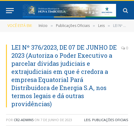
VOCÊ ESTÁ EM:
Início
Publicações Oficiais
Leis
LEI Nº 376/2023, DE 07 DE JUNHO DE 2023 (Autoriza o Poder Executivo a parcelar dívidas judiciais e extrajudiciais em que é credora a empresa Equatorial Pará Distribuidora de Energia S.A, nos termos legais e dá outras providências)
»
»
»
LEI Nº 376/2023, DE 07 DE JUNHO DE
0
2023 (Autoriza o Poder Executivo a
parcelar dívidas judiciais e
extrajudiciais em que é credora a
empresa Equatorial Pará
Distribuidora de Energia S.A, nos
termos legais e dá outras
providências)
POR
CR2-ADMIN5
ON
7 DE JUNHO DE 2023
LEIS
,
PUBLICAÇÕES OFICIAIS