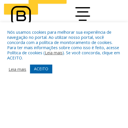
CURSOR
LETTER SPACING
Nós usamos cookies para melhorar sua experiência de
FONT WEIGHT
Color Modules
navegação no portal. Ao utilizar nosso portal, você
concorda com a política de monitoramento de cookies.
Para ter mais informações sobre como isso é feito, acesse
Política de cookies (
Leia mais
). Se você concorda, clique em
ALIGN TEXT
ACEITO.
ACEITO
Leia mais
Orientation Modules
LIGHT CONTRAST
HIGH CONTRAST
MONOCHROME
READING LINE
READING MASK
HIDE IMAGES