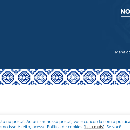
a
Mapa do
 no portal. Ao utilizar nosso portal, você concorda com a polític
 isso é feito, acesse Política de cookies (
Leia mais
). Se você