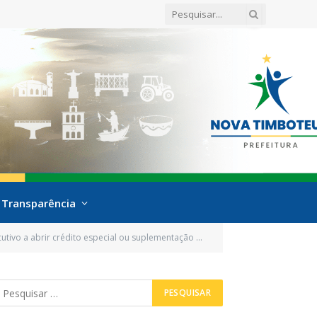
Transparência
to e quarenta e nove mil, quatrocentos e cinquenta e três reais e noventa e quatro centavos), nos termos legais e dá outras providências)