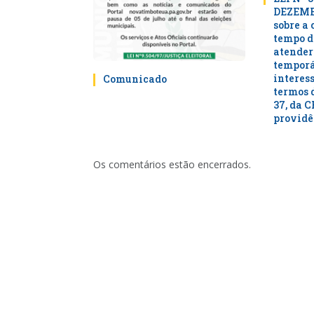
DEZEMBR
sobre a
tempo d
atender
temporá
interess
Comunicado
termos d
37, da C
providê
Os comentários estão encerrados.