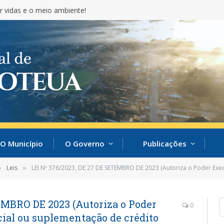
r vidas e o meio ambiente!
O Município
O Governo
Publicações
Leis
LEI Nº 376/2023, DE 27 DE SETEMBRO DE 2023 (Autoriza o Poder Executivo a abrir crédito especial ou suplementação de crédito para execução da Lei Paulo Gustavo, no valor de R$ 149.453,94 (cen
»
»
EMBRO DE 2023 (Autoriza o Poder
0
ecial ou suplementação de crédito