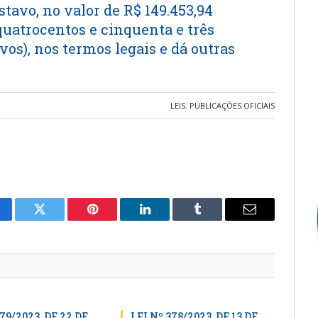
tavo, no valor de R$ 149.453,94
quatrocentos e cinquenta e três
vos), nos termos legais e dá outras
LEIS
,
PUBLICAÇÕES OFICIAIS
cebook
Twitter
Pinterest
LinkedIn
Tumblr
E-
mail
79/2023, DE 22 DE
LEI Nº 378/2023, DE 13 DE