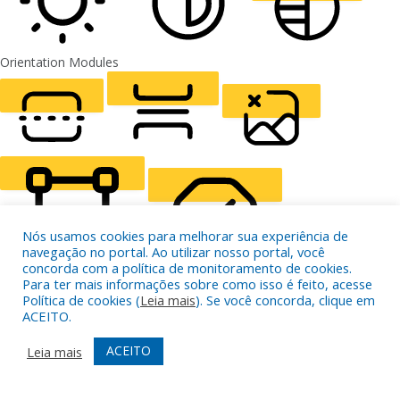
Orientation Modules
LIGHT CONTRAST
HIGH CONTRAST
MONOCHROME
READING LINE
READING MASK
HIDE IMAGES
Nós usamos cookies para melhorar sua experiência de
navegação no portal. Ao utilizar nosso portal, você
concorda com a política de monitoramento de cookies.
Para ter mais informações sobre como isso é feito, acesse
HIGHLIGHT CONTENT
STOP ANIMATIONS
Política de cookies (
Leia mais
). Se você concorda, clique em
ACEITO.
ACEITO
Leia mais
Skip To Content
HIGHLIGHT LINKS