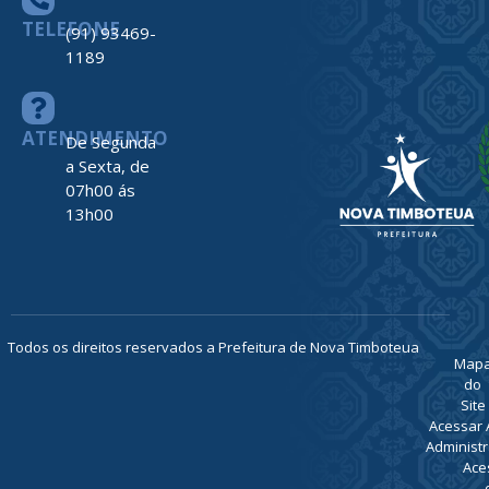
TELEFONE
(91) 93469-
1189
ATENDIMENTO
De Segunda
a Sexta, de
07h00 ás
13h00
Todos os direitos reservados a Prefeitura de Nova Timboteua
Map
do
Site
Acessar 
Administr
Ace