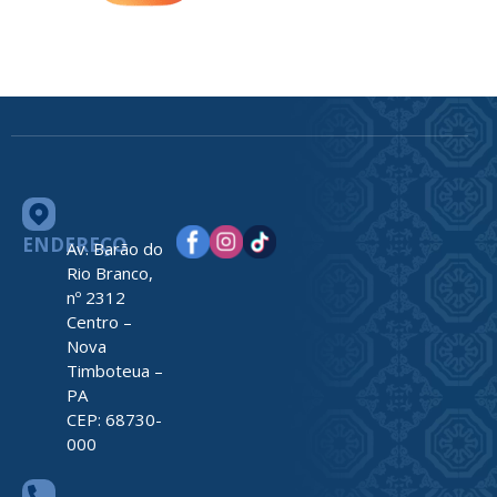
ENDEREÇO
Av. Barão do
Rio Branco,
nº 2312
Centro –
Nova
Timboteua –
PA
CEP: 68730-
000