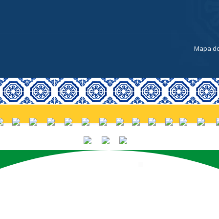
a
Mapa do
PORTUGUÊS (BRASIL)