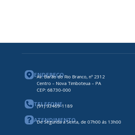
ENDEREÇO
Av. Barão do Rio Branco, nº 2312
Centro – Nova Timboteua – PA
CEP: 68730-000
TELEFONE
(91) 93469-1189
ATENDIMENTO
De Segunda a Sexta, de 07h00 ás 13h00