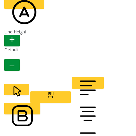
Line Height
READABLE FONT
Default
CURSOR
LETTER SPACING