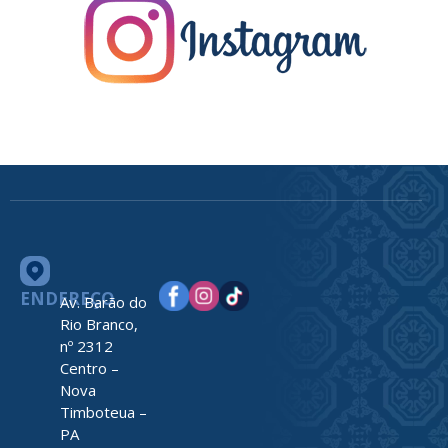
ENDEREÇO
Av. Barão do
Rio Branco,
nº 2312
Centro –
Nova
Timboteua –
PA