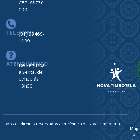
CEP: 68730-
000
TELEFONE
(91) 93469-
1189
ATENDIMENTO
De Segunda
a Sexta, de
07h00 ás
13h00
Todos os direitos reservados a Prefeitura de Nova Timboteua
Map
do