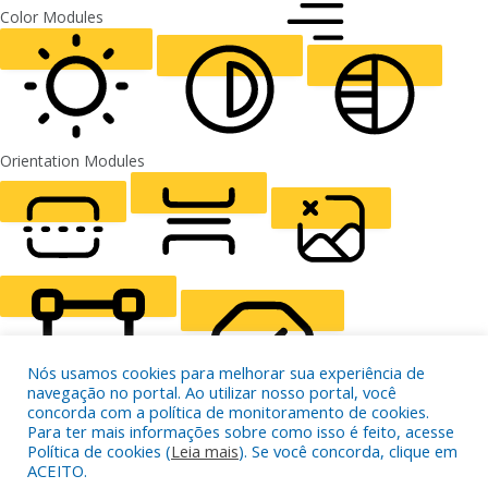
FONT WEIGHT
Color Modules
ALIGN TEXT
Orientation Modules
LIGHT CONTRAST
HIGH CONTRAST
MONOCHROME
READING LINE
READING MASK
HIDE IMAGES
Nós usamos cookies para melhorar sua experiência de
navegação no portal. Ao utilizar nosso portal, você
concorda com a política de monitoramento de cookies.
Para ter mais informações sobre como isso é feito, acesse
Política de cookies (
Leia mais
). Se você concorda, clique em
HIGHLIGHT CONTENT
STOP ANIMATIONS
ACEITO.